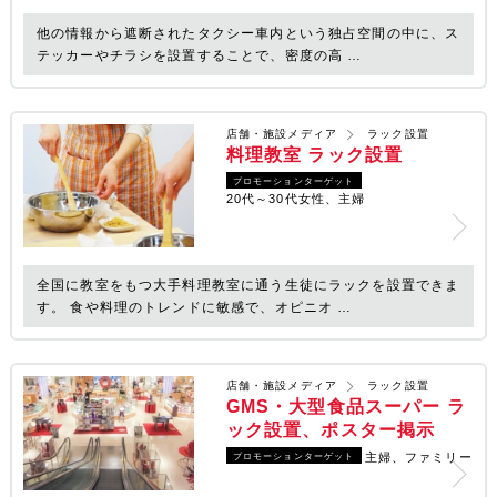
他の情報から遮断されたタクシー車内という独占空間の中に、ス
テッカーやチラシを設置することで、密度の高 …
店舗・施設メディア
ラック設置
料理教室 ラック設置
プロモーションターゲット
20代～30代女性、主婦
全国に教室をもつ大手料理教室に通う生徒にラックを設置できま
す。 食や料理のトレンドに敏感で、オピニオ …
店舗・施設メディア
ラック設置
GMS・大型食品スーパー ラ
ック設置、ポスター掲示
主婦、ファミリー
プロモーションターゲット