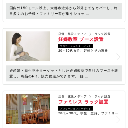
国内外150モール以上、大都市近郊から郊外までをカバーし、終
日多くのお子様・ファミリー客が集うショッ …
店舗・施設メディア
ラック設置
妊婦教室 ブース設置
プロモーションターゲット
20～30代女性、妊婦とその家族
妊産婦・新生児をターゲットとした妊婦教室で自社のブースを設
置し、商品のPR、販売促進ができます。 妊 …
店舗・施設メディア
ラック設置
ファミレス ラック設置
プロモーションターゲット
20代～30代、学生、主婦、ファミリー