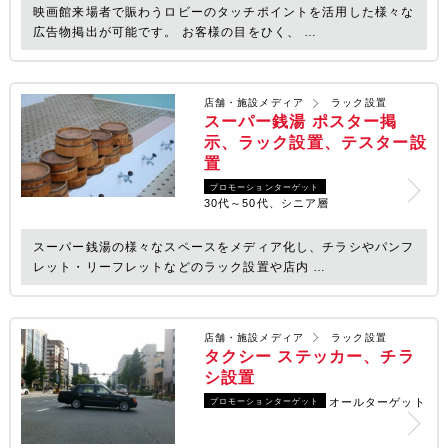
映画館来場者で賑わうロビーのタッチポイントを活用した様々な
広告物掲出が可能です。 お客様の目をひく、 …
店舗・施設メディア
ラック設置
スーパー銭湯 ポスター掲
示、ラック設置、テスター設
置
プロモーションターゲット
30代～50代、シニア層
スーパー銭湯の様々なスペースをメディア化し、チラシやパンフ
レット・リーフレットなどのラック設置や店内 …
店舗・施設メディア
ラック設置
タクシー ステッカー、チラ
シ設置
オールターゲット
プロモーションターゲット