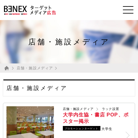
店舗・施設メディア
ホーム
店舗・施設メディア
店舗・施設メディア
店舗・施設メディア
ラック設置
大学内生協・書店 POP、ポ
スター掲示
大学生
プロモーションターゲット