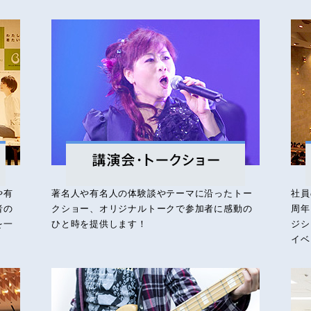
や有
著名人や有名人の体験談やテーマに沿ったトー
社員
者の
クショー、オリジナルトークで参加者に感動の
周年
を一
ひと時を提供します！
ジシ
イベ